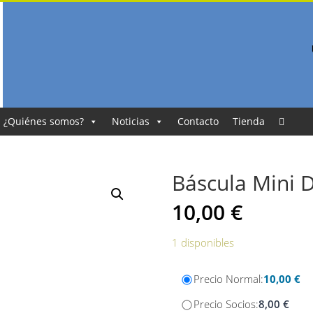
¿Quiénes somos?
Noticias
Contacto
Tienda
Báscula Mini D
10,00
€
1 disponibles
Precio Normal:
10,00
€
Precio Socios:
8,00
€