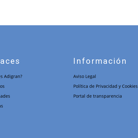
laces
Información
s Adigran?
Aviso Legal
ios
Política de Privacidad y Cookies
dades
Portal de transparencia
as